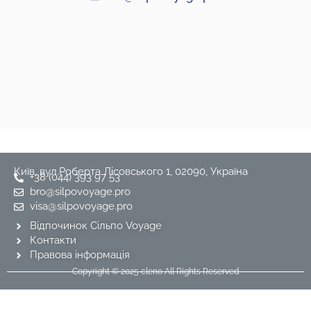
Київ, вул.Роберта Лісовського 1, 02090, Україна
+38 (044) 393 97 53
bro@silpovoyage.pro
visa@silpovoyage.pro
Відпочинок Сільпо Voyage
Контакти
Правова інформація
Copyright © 2025 cleno All Rights Reserved